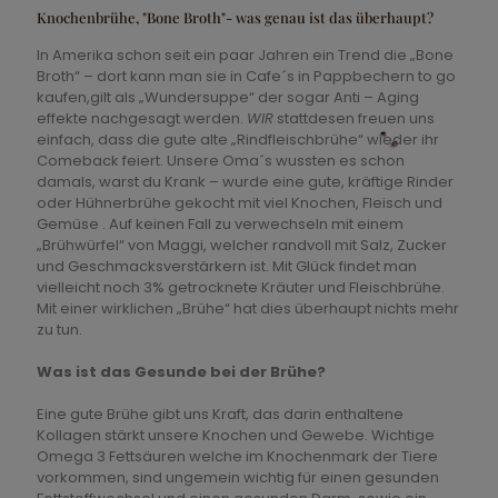
Knochenbrühe, "Bone Broth"- was genau ist das überhaupt?
In Amerika schon seit ein paar Jahren ein Trend die „Bone
Broth“ – dort kann man sie in Cafe´s in Pappbechern to go
kaufen,gilt als „Wundersuppe“ der sogar Anti – Aging
effekte nachgesagt werden.
WIR
stattdesen freuen uns
einfach, dass die gute alte „Rindfleischbrühe“ wieder ihr
Comeback feiert. Unsere Oma´s wussten es schon
damals, warst du Krank – wurde eine gute, kräftige Rinder
oder Hühnerbrühe gekocht mit viel Knochen, Fleisch und
Gemüse . Auf keinen Fall zu verwechseln mit einem
„Brühwürfel“ von Maggi, welcher randvoll mit Salz, Zucker
und Geschmacksverstärkern ist. Mit Glück findet man
vielleicht noch 3% getrocknete Kräuter und Fleischbrühe.
Mit einer wirklichen „Brühe“ hat dies überhaupt nichts mehr
zu tun.
Was ist das Gesunde bei der Brühe?
Eine gute Brühe gibt uns Kraft, das darin enthaltene
Kollagen stärkt unsere Knochen und Gewebe. Wichtige
Omega 3 Fettsäuren welche im Knochenmark der Tiere
vorkommen, sind ungemein wichtig für einen gesunden