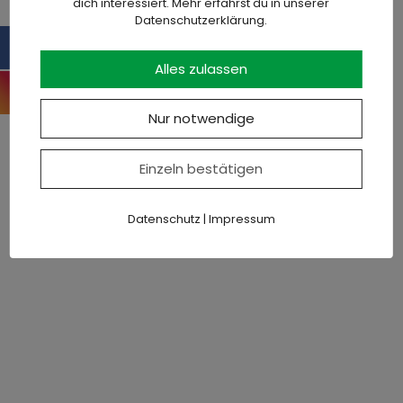
dich interessiert. Mehr erfährst du in unserer
schmeckt darf rein!br>
Datenschutzerklärung.
Alles zulassen
Nur notwendige
"Darum haben wir für Euch, diese Brühe
gekocht. In der praktischen Portion in der Dose,
Einzeln bestätigen
mit viel gutem Rindfleisch und feinem frischem
Gemüse"
Datenschutz
|
Impressum