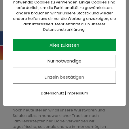
notwendig Cookies zu verwenden. Einige Cookies sind
erforderlich, um die Funktionalität zu gewährleisten,
andere brauchen wir für unsere Statistik und wieder
andere helfen uns dir nur die Werbung anzuzeigen, die
dich interessiert. Mehr erfährst du in unserer
Datenschutzerklärung.
Premium Qualität -
Genuss in jeder Beziehung.
Alles zulassen
Nur notwendige
Vor etwa 15 Jahren haben wir unsere Kunden zum ersten
Mal gefragt: "Darf´s ein bisschen Heimat sein?" Für uns
damals wie heute mehr als nur ´ne nette Theken-Floskel.
Einzeln bestätigen
Nicht bloß ein Trend, den man ausschlachtet, bis nichts
mehr davon übrig ist. Heimat ist unsere Philosophie: die
Idee des Vertrauens, der größtmöglichen Transparenz
Datenschutz
|
Impressum
und Nachvollziehbarkeit.
Noch heute stellen wir all unsere Wurstwaren und
Salate selbst in handwerklicher Tradition nach
Familienrezepten her. Dabei verwenden wir
tagesfrische, saisonale und wo immer es möglich