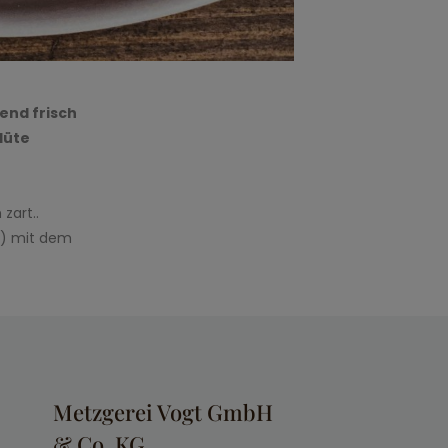
fend frisch
lüte
zart..
e) mit dem
Metzgerei Vogt GmbH
& Co. KG